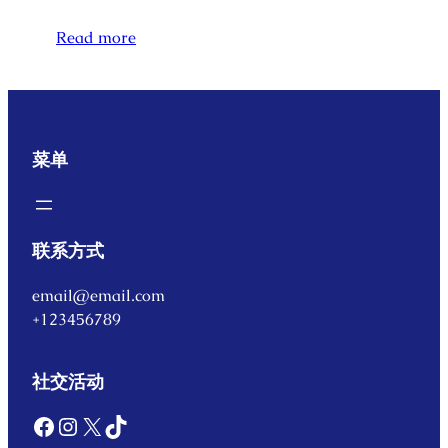
Read more
菜单
联系方式
email@email.com
+123456789
社交活动
Facebook
Instagram
X
TikTok